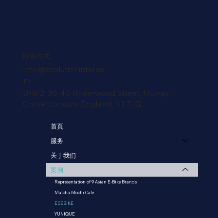
​联系方式
info@ecolutionintel.co
m
Unit 2, 30-40 Underwood Street, Murray
Grove, London, England, N1 7JQ
首頁
服务
关于我们
案例
Representation of 9 Asian E-Bike Brands
Matcha Mochi Cafe
ESEBIKE
YUNIQUE