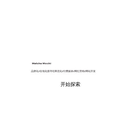
​Matcha Mochi
品牌化/在地化搜寻结果优化/付费媒体/网红营销/网站开发
开始探索